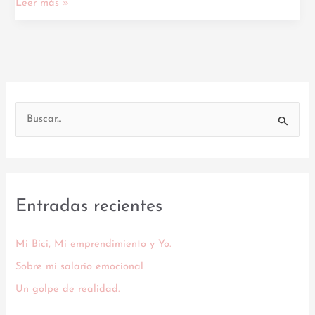
Leer más »
B
u
s
c
Entradas recientes
a
r
Mi Bici, Mi emprendimiento y Yo.
p
o
Sobre mi salario emocional
r
Un golpe de realidad.
: