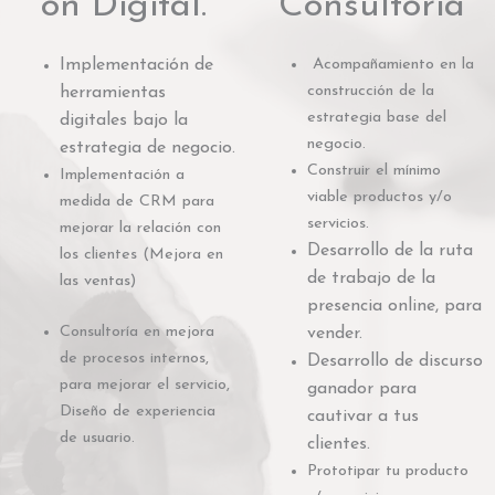
ón Digital.
Consultoria
Implementación de
Acompañamiento en la
construcción de la
herramientas
estrategia base del
digitales bajo la
negocio.
estrategia de negocio.
Construir el mínimo
Implementación a
viable productos y/o
medida de CRM para
servicios.
mejorar la relación con
Desarrollo de la ruta
los clientes (Mejora en
de trabajo de la
las ventas)
presencia online, para
Consultoría en mejora
vender.
de procesos internos,
Desarrollo de discurso
para mejorar el servicio,
ganador para
Diseño de experiencia
cautivar a tus
de usuario.
clientes.
Prototipar tu producto