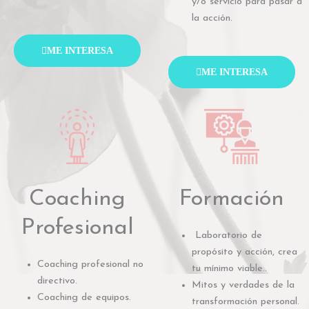
y/o servicio para pasar a
la acción.
ME INTERESA
ME INTERESA
Coaching
Formación
Profesional​
Laboratorio de
propósito y acción, crea
Coaching profesional no
tu mínimo viable..
directivo.
Mitos y verdades de la
Coaching de equipos.
transformación personal.