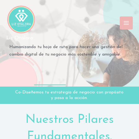
Ir
al
contenido
Liz Otálora
Humanizando tu hoja de ruta para hacer una gestión del
cambio digital de tu negocio más sostenible y amigable.
Co-Diseñemos tu estrategia de negocio con propósito
y pasa a la acción.
Nuestros Pilares
Fundamentales.