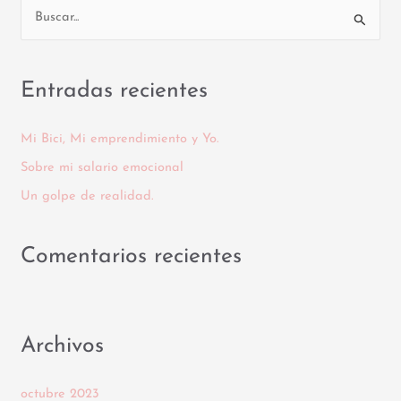
B
u
s
Entradas recientes
c
a
Mi Bici, Mi emprendimiento y Yo.
r
Sobre mi salario emocional
p
Un golpe de realidad.
o
r
Comentarios recientes
:
Archivos
octubre 2023