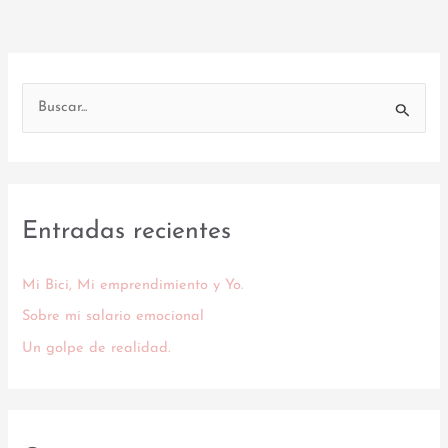
B
u
s
c
Entradas recientes
a
r
Mi Bici, Mi emprendimiento y Yo.
p
o
Sobre mi salario emocional
r
Un golpe de realidad.
: