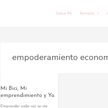
Sobre Mi
Servicios
empoderamiento econom
Mi
Bici,
Mi Bici, Mi
Mi
emprendimiento
emprendimiento y Yo.
y
Emprender cada vez se me
Yo.