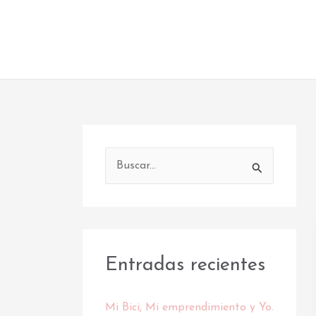
Ir
al
Liz Otálora
contenido
B
u
s
c
a
Entradas recientes
r
p
Mi Bici, Mi emprendimiento y Yo.